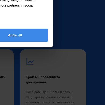
 our partners in social
кроки
Allow all
ліз
Крок 4: Зростання та
домінування
Послідовні дані + свіжі відгуки +
регулярні публікації = сильніші
локальні позиції. Більше показів.