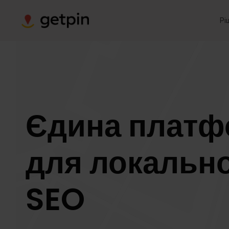
Рі
Єдина платф
для локальн
SEO