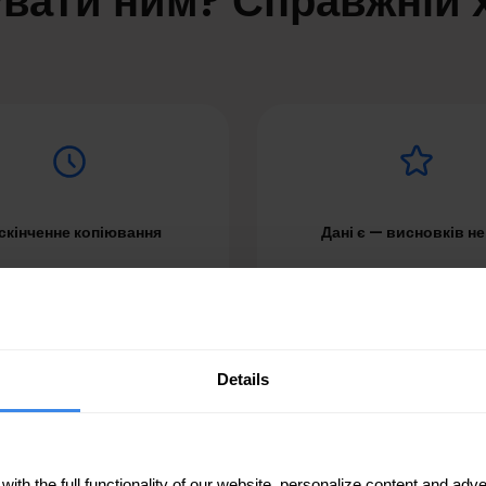
вати ним? Справжній 
скінченне копіювання
Дані є — висновків н
ікувати один пост для 50
Аналітика розкидана по 6
ій вручну — це 50 входів і
дашбордах. Побудова одног
ни одноманітної роботи.
займає більше часу, ніж в
Щотижня.
проблеми.
Details
th the full functionality of our website, personalize content and adver