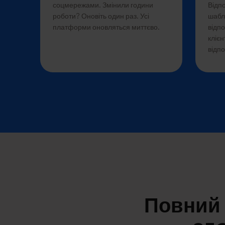
соцмережами. Змінили години
Відп
роботи? Оновіть один раз. Усі
шабл
платформи оновляться миттєво.
відпо
клієн
відпо
Повний 