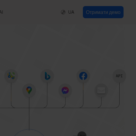
Отримати демо
AI
UA