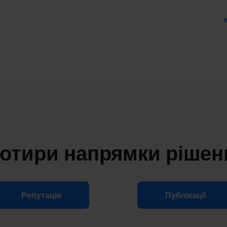
отири напрямки рішен
Репутація
Публікації