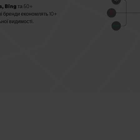
s, Bing
та 50+
ні бренди економлять 10+
ної видимості.
tpin — рішення для різних вертикалей бізн
Платформі довіряють провідні компанії по всьому світу