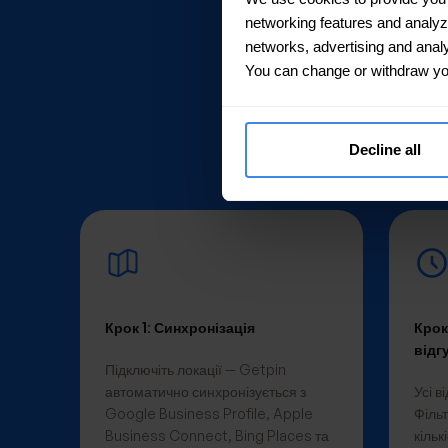
networking features and analyze 
networks, advertising and analy
You can change or withdraw yo
Від 
Decline all
Крок 1: Синхронізація
Крок
відг
Підключіть локації — Getpin
автоматично синхронізується з
Усі в
Google Business Profile, Apple
Філь
Business Connect, Bing Places та
кільк