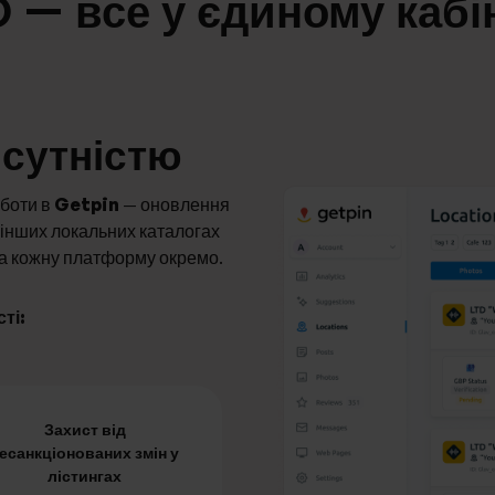
 — все у єдиному кабі
исутністю
оботи в
Getpin
— оновлення
в інших локальних каталогах
на кожну платформу окремо.
ті:
Захист від
есанкціонованих змін у
лістингах