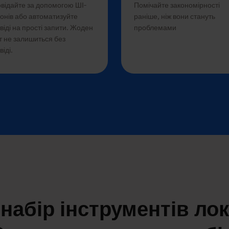
овідайте за допомогою ШІ-
Помічайте закономірності
онів або автоматизуйте
раніше, ніж вони стануть
віді на прості запити. Жоден
проблемами
т не залишиться без
віді.
набір інструментів ло