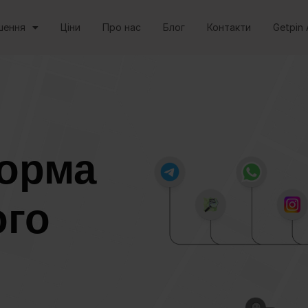
шення
Ціни
Про нас
Блог
Контакти
Getpin 
орма
ого