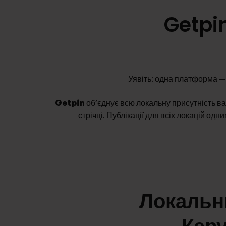
Getpi
Уявіть: одна платформа — 
Getpin
об’єднує всю локальну присутність ваш
стрічці. Публікації для всіх локацій о
Локальн