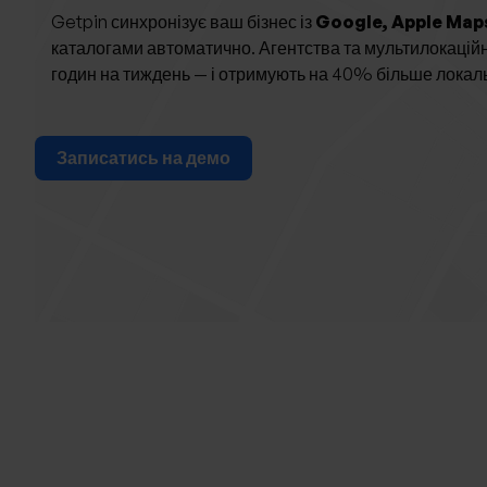
Getpin синхронізує ваш бізнес із
Google, Apple Map
каталогами автоматично. Агентства та мультилокацій
годин на тиждень — і отримують на 40% більше локаль
Записатись на демо
Ge