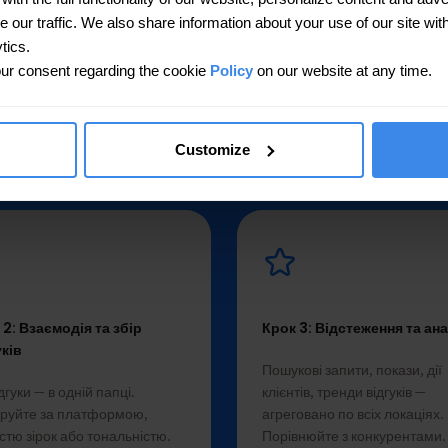
our traffic. We also share information about your use of our site with
tics.
ur consent regarding the cookie
Policy
on our website at any time.
хаосу до ясності за 4 
Customize
 2: Взаємодія та збір
Крок 3: Відстеження та ана
уків
Пошукові запити, покази, дії
ідгуки — в одній папці.
клієнтів, тренди відгуків —
труйте за платформою,
агреговано по всіх локаціях.
істю зірок або тональністю.
Порівнюйте з конкурентами.