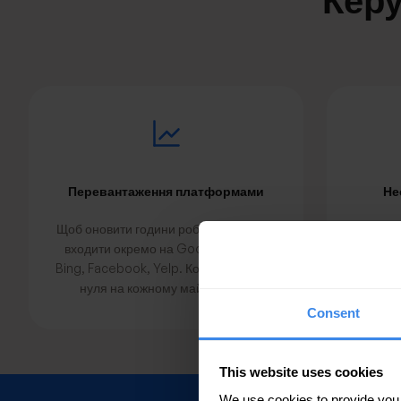
Керу
Перевантаження платформами
Не
Щоб оновити години роботи, потрібно
Опубл
входити окремо на Google, Apple,
локац
Bing, Facebook, Yelp. Кожна зміна — з
годи
нуля на кожному майданчику.
Consent
This website uses cookies
We use cookies to provide you wi