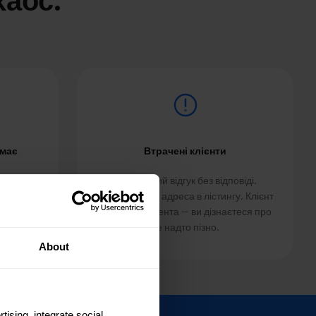
хаос.
емає
Втрачені клієнти
 різних
Негативний відгук без відповіді.
о звіту
Неправильна адреса в лістингу. Клієнт
ирішення
іде до конкурента — ви дізнаєтеся про
це надто пізно.
About
tising, integrate social