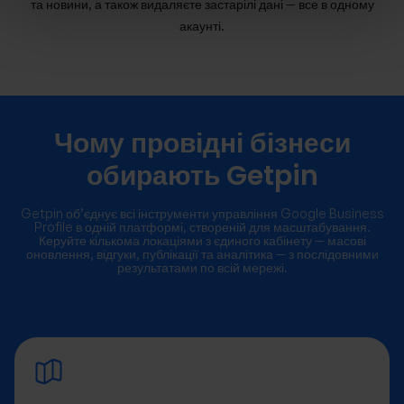
та новини, а також видаляєте застарілі дані — все в одному
акаунті.
Чому провідні бізнеси
обирають Getpin
Getpin об’єднує всі інструменти управління Google Business
Profile в одній платформі, створеній для масштабування.
Керуйте кількома локаціями з єдиного кабінету — масові
оновлення, відгуки, публікації та аналітика — з послідовними
результатами по всій мережі.