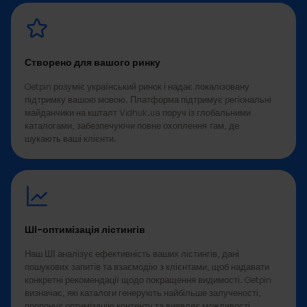
Створено для вашого ринку
Getpin розуміє український ринок і надає локалізовану
підтримку вашою мовою. Платформа підтримує регіональні
майданчики на кшталт Vidhuk.ua поруч із глобальними
каталогами, забезпечуючи повне охоплення там, де
шукають ваші клієнти.
ШІ-оптимізація лістингів
Наш ШІ аналізує ефективність ваших лістингів, дані
пошукових запитів та взаємодію з клієнтами, щоб надавати
конкретні рекомендації щодо покращення видимості. Getpin
визначає, які каталоги генерують найбільше залученості,
пропонує оптимізацію контенту та виявляє можливості