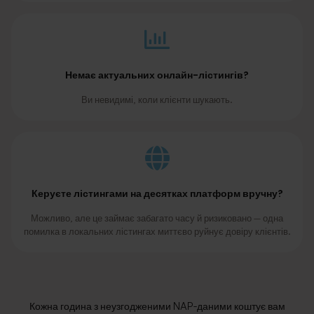
Немає актуальних онлайн-лістингів?
Ви невидимі, коли клієнти шукають.
Керуєте лістингами на десятках платформ вручну?
Можливо, але це займає забагато часу й ризиковано — одна
помилка в локальних лістингах миттєво руйнує довіру клієнтів.
Кожна година з неузгодженими NAP-даними коштує вам