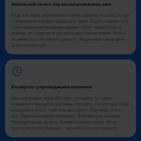
Унікальний захист від несанкціонованих змін
Будь-хто може запропонувати зміни у вашому лістингу Google
— конкуренти, колишні працівники, тролі. Google схвалює 23%
таких пропозицій без вашого відома. Getpin перехоплює їх
першим. Ви схвалюєте або відхиляєте одним кліком. Нічого
не змінюється без вашого дозволу. Жодна інша платформа
цього не пропонує.
Експертне супроводження включено
Інші платформи: відкрийте тікет, зачекайте 48 годин,
отримайте стандартну відповідь, повторіть. Getpin: виділений
менеджер з успіху, який знає ваш бізнес. Відповідь того ж
дня. Персоналізований онбординг. Вебінари для команди.
Регулярні бізнес-аудити. Конкретні рекомендації. Ми не
просто даємо інструменти — ми забезпечуємо перемогу.