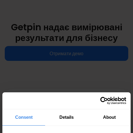
Getpin надає вимірювані
результати для бізнесу
Отримати демо
99.8%
точність лістингів
Consent
Details
About