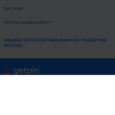
Про Getpin
Політика конфіденційності
ОФІЦІЙНО GETPIN СЕРТИФІКОВАНО ЗА СТАНДАРТОМ
ISO 27001.
Збирайте та керуйте своїми локаціями ©Getpin
Назви Google Maps, Bing, OpenStreetMap (OSM),