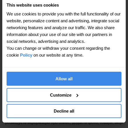
This website uses cookies
50+
We use cookies to provide you with the full functionality of our
підключених каталогів
website, personalize content and advertising, integrate social
networking features and analyze our traffic. We also share
information about your use of our site with our partners in
social networks, advertising and analytics.
75%
You can change or withdraw your consent regarding the
cookie
Policy
on our website at any time.
менше часу на оновлення
Allow all
Customize
Getpin дозволяє легко оновлювати та контролювати
інформацію на всіх популярних картах, навігаторах, міських
Decline all
каталогах, сайтах та дошках оголошень. З Getpin ви
розміщуєте інформацію про бізнес, додаєте фото, товари, акції