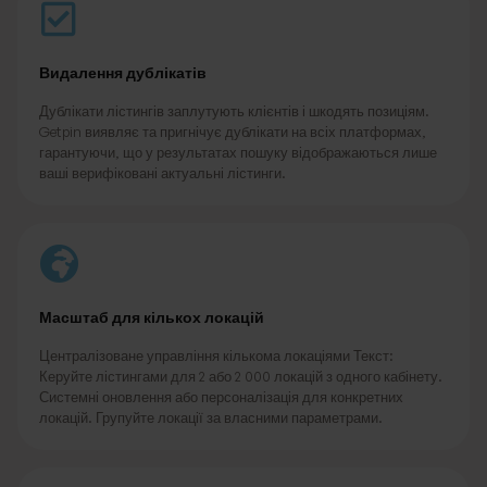
Видалення дублікатів
Дублікати лістингів заплутують клієнтів і шкодять позиціям.
Getpin виявляє та пригнічує дублікати на всіх платформах,
гарантуючи, що у результатах пошуку відображаються лише
ваші верифіковані актуальні лістинги.
Масштаб для кількох локацій
Централізоване управління кількома локаціями Текст:
Керуйте лістингами для 2 або 2 000 локацій з одного кабінету.
Системні оновлення або персоналізація для конкретних
локацій. Групуйте локації за власними параметрами.