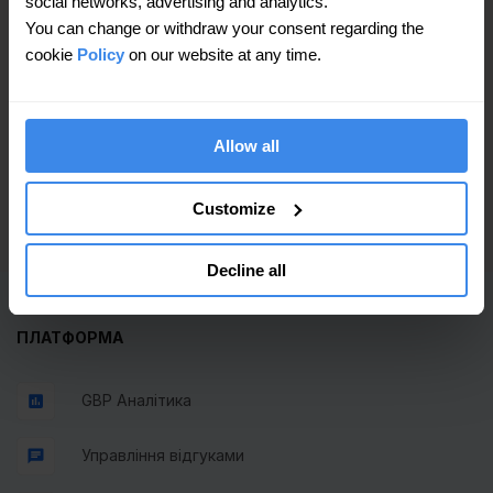
social networks, advertising and analytics.
точки згідно координат, точки
серв
You can change or withdraw your consent regarding the
затвержені та розміщені на
підт
cookie
Policy
on our website at any time.
платформі Google Maps.
рівн
Однозначно та щиро
рекомендуємо партнера Getpin."
Allow all
Customize
Decline all
ПЛАТФОРМА
GBP Аналітика
Управління відгуками