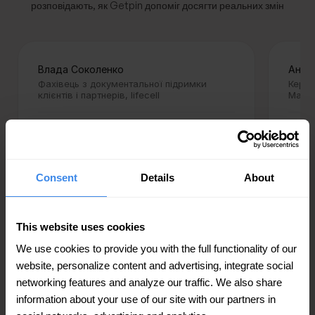
розповідають, як Getpin допоміг досягти реальних змін
Влада Соколенко
Анна
Фахівець з документальної підримки
Керів
клієнтів і партнерів, lifecell
Marke
“Було зроблено великий обсяг
“Ми 
роботи за допомогою партнера
вели
Getpin. Виконані запити дуже
саме
Consent
Details
About
швидко, якісно та ефективно.
нас 
Поради Getpin завжди влучні і
рік 
результат не змусив чекати, а
рейт
This website uses cookies
саме: робота з відгуками
вже 
We use cookies to provide you with the full functionality of our
виконана на 100%, публікація
Завд
website, personalize content and advertising, integrate social
новин допомагає в рекламній
опер
networking features and analyze our traffic. We also share
інтеграції і ми вже на крок
швид
information about your use of our site with our partners in
вперед ніж конкуренти. Розміщені
висн