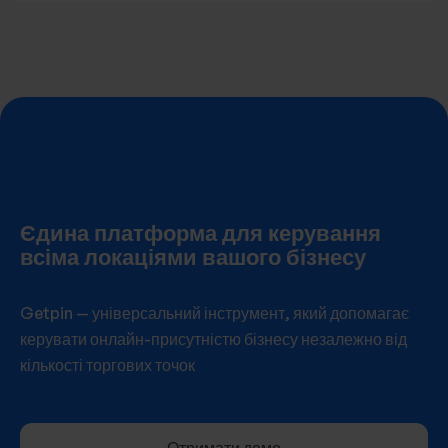
Єдина платформа для керування
всіма локаціями вашого бізнесу
Getpin — універсальний інструмент, який допомагає
керувати онлайн-присутністю бізнесу незалежно від
кількості торгових точок
Отримати демо