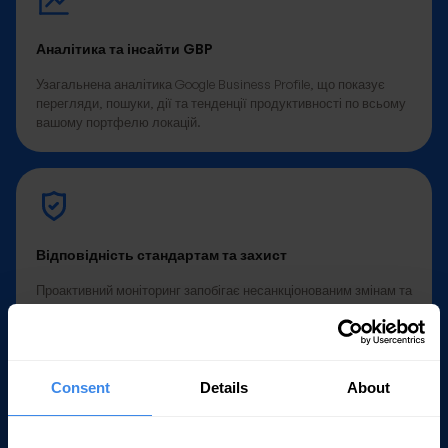
Аналітика та інсайти GBP
Узагальнена аналітика Google Business Profile, що показує
перегляди, пошуки, дії та тенденції продуктивності по всьому
вашому портфелю локацій.
Відповідність стандартам та захист
Проактивний моніторинг запобігає несанкціонованим змінам та
блокуванню облікових записів. Отримуйте сповіщення, коли
інформація вашого Google Business Profile потребує уваги.
Consent
Details
About