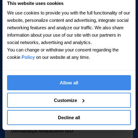
This website uses cookies
Спільна робота команди
We use cookies to provide you with the full functionality of our
Контроль доступу на основі ролей дозволяє призначати
website, personalize content and advertising, integrate social
учасників команди для конкретних локацій або регіонів.
Ідеально підходить для розподілених команд та агентств.
networking features and analyze our traffic. We also share
information about your use of our site with our partners in
social networks, advertising and analytics.
You can change or withdraw your consent regarding the
cookie
Policy
on our website at any time.
Планування публікацій у GBP
Плануйте та публікуйте пости Google Business Profile для
Allow all
кількох локацій. Підтримуйте послідовну присутність без
ручного розміщення.
Customize
Decline all
Оптимізація локального SEO