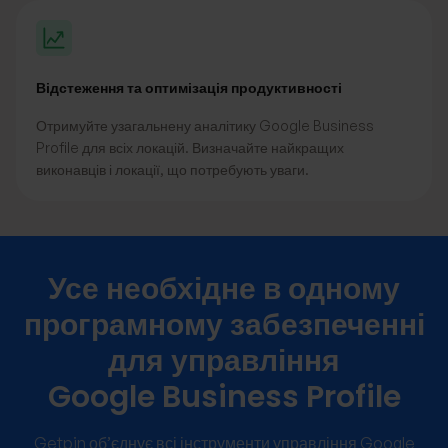
Відстеження та оптимізація продуктивності
Отримуйте узагальнену аналітику Google Business
Profile для всіх локацій. Визначайте найкращих
виконавців і локації, що потребують уваги.
Усе необхідне в одному
програмному забезпеченні
для управління
Google Business Profile
Getpin об’єднує всі інструменти управління Google