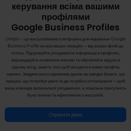
керування всіма вашими
профілями
Google Business Profiles
Getpin — це масштабована платформа для керування Google
Business Profile на всіх ваших локаціях — від кількох філій до
сотень. Підтримуйте узгодженість інформації в профілях,
впроваджуйте оновлення масово та обробляйте відгуки в
одному місці, замість того щоб заходити в кожен профіль
окремо. Завдяки консолідованим даним ви швидко бачите, що
працює, що потребує уваги та де потрібно оптимізувати — щоб
ваша команда залишалася узгодженою, а локальна присутність
була точною та ефективною у масштабі.
Отримати демо