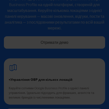
Business Profile на одній платформі, створеній для
масштабування. Керуйте кількома локаціями з однієї
панелі керування — масові оновлення, відгуки, пости та
аналітика — з послідовними результатами по всій вашій
мережі.
Отримати демо
«Управління GBP для кількох локацій
Керуйте сотнями Google Business Profile з однієї панелі
управління. Ідеально підходить для франшиз, агентств та
великих брендів із численними локаціями.