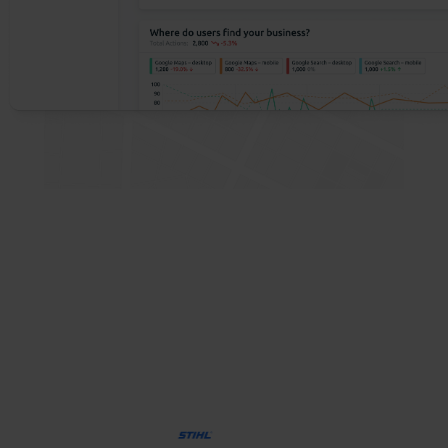
Getpin пропонує рішення для різних
галузей
Довіряють провідні організації по всьому світу