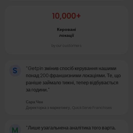
10,000+
Керовані
локації
by our customers
"Getpin змінив спосіб керування нашими
понад 200 франшизними локаціями. Те, що
раніше займало тижні, тепер відбувається
за години."
Сара Чен
Директорка з маркетингу, QuickServe Franchises
"Лише узагальнена аналітика того варта.