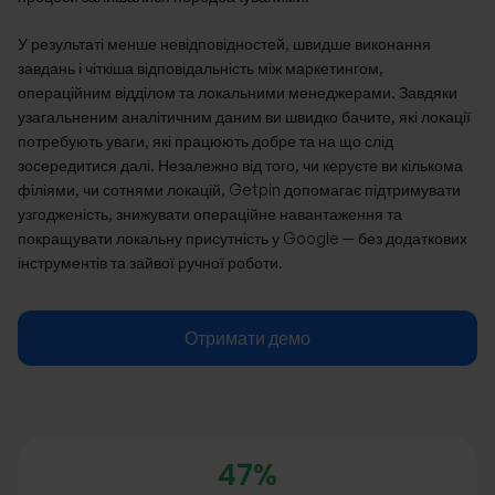
У результаті менше невідповідностей, швидше виконання
завдань і чіткіша відповідальність між маркетингом,
операційним відділом та локальними менеджерами. Завдяки
узагальненим аналітичним даним ви швидко бачите, які локації
потребують уваги, які працюють добре та на що слід
зосередитися далі. Незалежно від того, чи керуєте ви кількома
філіями, чи сотнями локацій, Getpin допомагає підтримувати
узгодженість, знижувати операційне навантаження та
покращувати локальну присутність у Google — без додаткових
інструментів та зайвої ручної роботи.
Отримати демо
47%