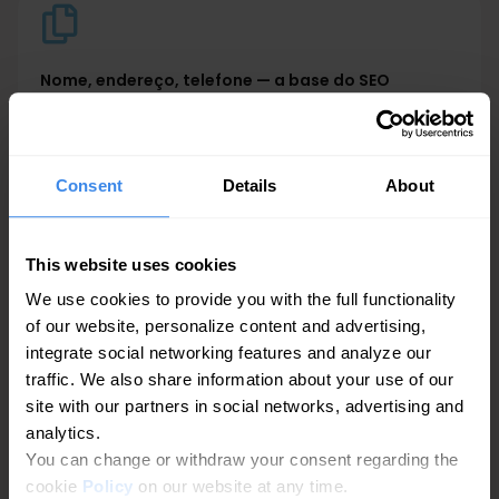
Nome, endereço, telefone — a base do SEO
O Getpin garante uma consistência NAP perfeita em cada
diretório, eliminando os conflitos de dados que reduzem a sua
visibilidade nas pesquisas locais.
Consent
Details
About
This website uses cookies
We use cookies to provide you with the full functionality
Páginas automáticas para cada localização
of our website, personalize content and advertising,
O Getpin gera páginas otimizadas para cada localização que se
integrate social networking features and analyze our
sincronizam automaticamente com os dados do seu negócio.
traffic. We also share information about your use of our
Alojamento no seu próprio domínio ou no do Getpin. Ideal para
site with our partners in social networks, advertising and
SEO local e para que os clientes o encontrem no Google.
analytics.
You can change or withdraw your consent regarding the
cookie
Policy
on our website at any time.