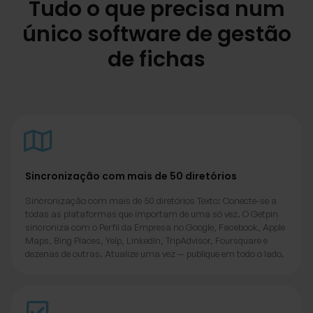
Tudo o que precisa num
único software de gestão
de fichas
Sincronização com mais de 50 diretórios
Sincronização com mais de 50 diretórios Texto: Conecte-se a
todas as plataformas que importam de uma só vez. O Getpin
sincroniza com o Perfil da Empresa no Google, Facebook, Apple
Maps, Bing Places, Yelp, LinkedIn, TripAdvisor, Foursquare e
dezenas de outras. Atualize uma vez — publique em todo o lado.