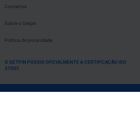
Contactos
Sobre o Getpin
Política de privacidade
O GETPIN POSSUI OFICIALMENTE A CERTIFICAÇÃO ISO
27001.
Recolha e gira as suas localizações ©Getpin