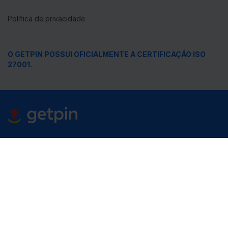
Política de privacidade
O GETPIN POSSUI OFICIALMENTE A CERTIFICAÇÃO ISO
27001.
Recolha e gira as suas localizações ©Getpin
Os nomes Google Maps, Bing, OpenStreetMap (OSM),
Apple Maps, Facebook, Instagram, Email e Messenger,
bem como nomes relacionados, marcas, logótipos,
emblemas e imagens, são marcas registadas dos