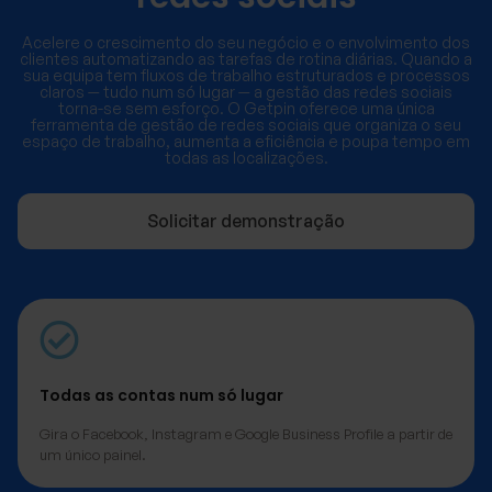
Acelere o crescimento do seu negócio e o envolvimento dos
clientes automatizando as tarefas de rotina diárias. Quando a
sua equipa tem fluxos de trabalho estruturados e processos
claros — tudo num só lugar — a gestão das redes sociais
torna-se sem esforço. O Getpin oferece uma única
ferramenta de gestão de redes sociais que organiza o seu
espaço de trabalho, aumenta a eficiência e poupa tempo em
todas as localizações.
Solicitar demonstração
Todas as contas num só lugar
Gira o Facebook, Instagram e Google Business Profile a partir de
um único painel.