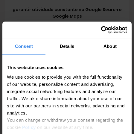
garantir atividade constante no Google Search e
Google Maps
Consent
Details
About
This website uses cookies
Criação de posts com IA
We use cookies to provide you with the full functionality
— rápido e sem esforço
of our website, personalize content and advertising,
integrate social networking features and analyze our
Precisa de escrever rapidamente? Experimente as
traffic. We also share information about your use of our
ferramentas IA do Getpin concebidas para clareza e
site with our partners in social networks, advertising and
velocidade. Introduza palavras-chave, tom ou número de
analytics.
palavras — o sistema prepara um rascunho pronto a editar.
You can change or withdraw your consent regarding the
cookie
Policy
on our website at any time.