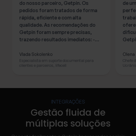
do nosso parceiro, Getpin. Os
de um
pedidos foram tratados de forma
perfe
rápida, eficiente e com alta
traba
qualidade. As recomendações do
ofere
Getpin foram sempre precisas,
dific
trazendo resultados imediatos: -
Getpi
100% de conclusão na gestão das
efica
avaliações de clientes - Publicações
e ate
Vlada Sokolenko
Olena
Especialista em suporte documental para
Chefe d
de notícias que melhoram a
requis
clientes e parceiros, lifecell
Ucrâni
integração publicitária, mantendo-
nos um passo à frente da
concorrência - Localizações
precisas, totalmente aprovadas e
publicadas no Google Maps
INTEGRAÇÕES
Recomendamos o Getpin de todo o
Gestão fluida de
coração e com total confiança
como um parceiro de confiança!”
múltiplas soluções