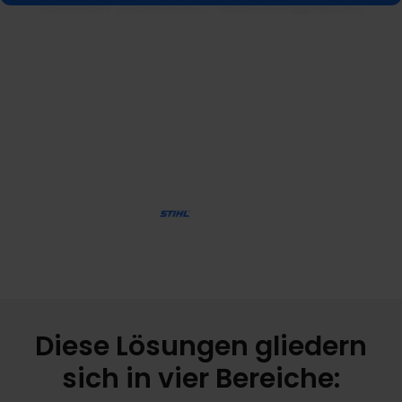
Getpin bietet Lösungen für
verschiedene Branchen
Vertraut von führenden Unternehmen weltweit
Diese Lösungen gliedern
sich in vier Bereiche: