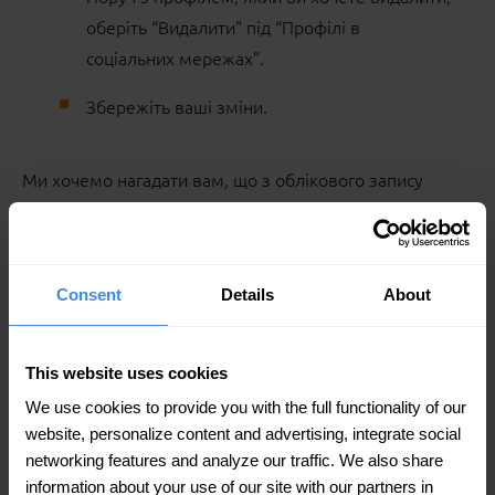
оберіть “Видалити” під “Профілі в
соціальних мережах”.
Збережіть ваші зміни.
Ми хочемо нагадати вам, що з облікового запису
Getpin ви можете не лише керувати різними
акаунтами соціальних мереж, а й управляти
вашими локаціями на мапах, відповідати на відгуки,
Consent
Details
About
переглядати метрики та багато іншого
.
Приєднуйтеся, щоб дізнатися більше
This website uses cookies
We use cookies to provide you with the full functionality of our
website, personalize content and advertising, integrate social
Отримати демо версію Getpin
networking features and analyze our traffic. We also share
information about your use of our site with our partners in