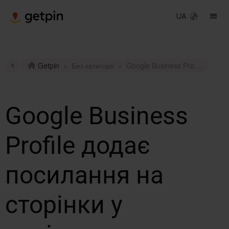
UA
Getpin
»
Без категорії
»
Google Business Profile додає посилання на сторінки у соціальних мережах
Google Business
Profile додає
посилання на
сторінки у