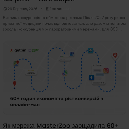
26 Березня, 2026
1 хв читання
Виклик: конкуренція та обмежена реклама Після 2022 року ринок
приватної медицини почав відновлюватися, але разом із попитом
зросла і конкуренція між лабораторними мережами. Для CSD
LAB це означало просту річ:пацієнт
Як мережа MasterZoo заощадила 60+