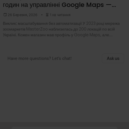
годин на управлінні Google Maps —
кейс Getpin
26 Березня, 2026
1 хв читання
Виклик: масштабування без автоматизації У 2023 році мережа
зоомаркетів MasterZoo наблизилась до 200 локацій по всій
Україні. Кожен магазин мав профіль у Google Maps, але
керувати такою кількістю сторінок стало
Have more questions? Let’s chat!
Ask us
Зробіть свій бізнес впізнаваним за
доступною ціною