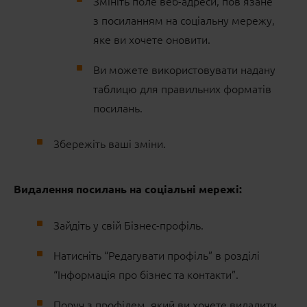
Змініть поле веб-адреси, пов’язане
з посиланням на соціальну мережу,
яке ви хочете оновити.
Ви можете використовувати надану
таблицю для правильних форматів
посилань.
Збережіть ваші зміни.
Видалення посилань на соціальні мережі:
Зайдіть у свій Бізнес-профіль.
Натисніть “Редагувати профіль” в розділі
“Інформація про бізнес та контакти”.
Поруч з профілем, який ви хочете видалити,