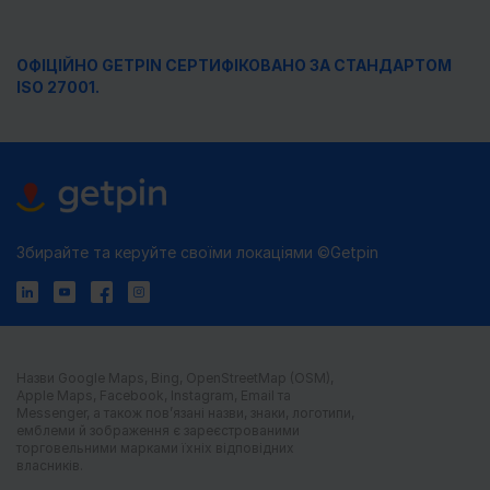
ОФІЦІЙНО GETPIN СЕРТИФІКОВАНО ЗА СТАНДАРТОМ
ISO 27001.
Збирайте та керуйте своїми локаціями ©Getpin
Назви Google Maps, Bing, OpenStreetMap (OSM),
Apple Maps, Facebook, Instagram, Email та
Messenger, а також пов’язані назви, знаки, логотипи,
емблеми й зображення є зареєстрованими
торговельними марками їхніх відповідних
власників.