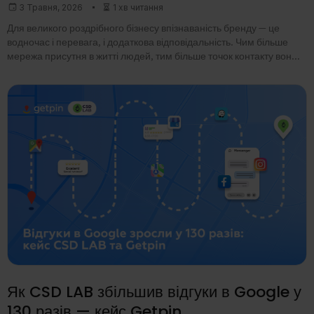
3 Травня, 2026
1 хв читання
Для великого роздрібного бізнесу впізнаваність бренду — це
водночас і перевага, і додаткова відповідальність. Чим більше
мережа присутня в житті людей, тим більше точок контакту вона
має онлайн: у картах,
Як CSD LAB збільшив відгуки в Google у
130 разів — кейс Getpin