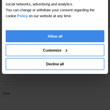
Tkachuk Sofia
social networks, advertising and analytics.
You can change or withdraw your consent regarding the
@Sofia Tkachuk
cookie
Policy
on our website at any time.
Allow all
Share this article:
Customize
Decline all
Теги: