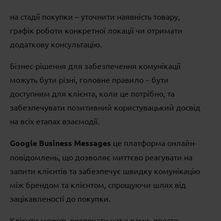
на стадії покупки – уточнити наявність товару,
графік роботи конкретної локації чи отримати
додаткову консультацію.
Бізнес-рішення для забезпечення комунікації
можуть бути різні, головне правило – бути
доступним для клієнта, коли це потрібно, та
забезпечувати позитивний користувацький досвід
на всіх етапах взаємодії.
Google Business Messages
це платформа онлайн-
повідомлень, що дозволяє миттєво реагувати на
запити клієнтів та забезпечує швидку комунікацію
між брендом та клієнтом, спрощуючи шлях від
зацікавленості до покупки.
Клієнти можуть розпочати чат з вами, просто