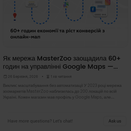
Як мережа MasterZoo заощадила 60+
годин на управлінні Google Maps —
кейс Getpin
26 Березня, 2026
1 хв читання
Виклик: масштабування без автоматизації У 2023 році мережа
зоомаркетів MasterZoo наблизилась до 200 локацій по всій
Україні. Кожен магазин мав профіль у Google Maps, але
керувати такою кількістю сторінок стало
Have more questions? Let’s chat!
Ask us