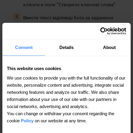
клієнта в поле “Створити ключові слова”
Ввести текст відповіді бота за заданими
ключовими словами в поле “Текст
шаблону”
Додати Тему шаблону для зручності
Consent
Details
About
класифікації запитів і швидшої обробки
спеціалістом підтримки з боку бізнесу.
This website uses cookies
Натиснути на “Додати” щоб зберегти
We use cookies to provide you with the full functionality of our
заповнений шаблон.
website, personalize content and advertising, integrate social
networking features and analyze our traffic. We also share
information about your use of our site with our partners in
Завдяки всього 6 крокам та інтуїтивному
social networks, advertising and analytics.
інтерфейсу, можна легко створювати різні
You can change or withdraw your consent regarding the
cookie
Policy
on our website at any time.
шаблони в кабінеті Getpin з сегментацією по
ключовим словам та запитам споживачів.