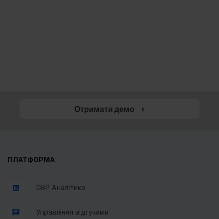
Зробіть свій бізнес впізнаваним за
доступною ціною
Отримати демо
ПЛАТФОРМА
GBP Аналітика
Управління відгуками