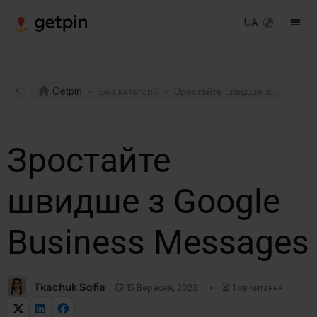
UA
Getpin
»
Без категорії
»
Зростайте швидше з Google Business Messages
Зростайте
швидше з Google
Business Messages
Tkachuk Sofia
15 Вересня, 2023
1 хв читання