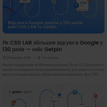
Як CSD LAB збільшив відгуки в Google у
130 разів — кейс Getpin
26 Березня, 2026
1 хв читання
Виклик: конкуренція та обмежена реклама Після 2022 року ринок
приватної медицини почав відновлюватися, але разом із попитом
зросла і конкуренція між лабораторними мережами. Для CSD
LAB це означало просту річ:пацієнт