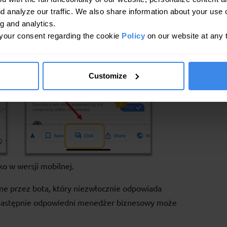
d analyze our traffic. We also share information about your use o
ng and analytics.
your consent regarding the cookie
Policy
on our website at any 
Customize
ko w wersji mobilnej.
ane przez bota, który niezwłocznie odpowiada
 następnie odpowiedni menedżer biznesowy może