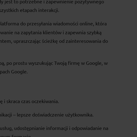
dy jest to potrzebne i zapewnienie pozytywnego
ystkich etapach interakcji.
latforma do przesyłania wiadomości online, która
anie na zapytania klientów i zapewnia szybką
ntem, upraszczając ścieżkę od zainteresowania do
bą, po prostu wyszukując Twoją firmę w Google, w
pach Google.
 i skraca czas oczekiwania.
ikacji – lepsze doświadczenie użytkownika.
usług, udostępnianie informacji i odpowiadanie na
anym formacie.