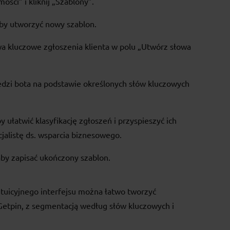
ości” i kliknij „Szablony”.
 aby utworzyć nowy szablon.
a kluczowe zgłoszenia klienta w polu „Utwórz słowa
zi bota na podstawie określonych słów kluczowych
 ułatwić klasyfikację zgłoszeń i przyspieszyć ich
jalistę ds. wsparcia biznesowego.
 aby zapisać ukończony szablon.
ntuicyjnego interfejsu można łatwo tworzyć
etpin, z segmentacją według słów kluczowych i