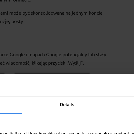
ntami może być skonsolidowana na jednym koncie
nzje, posty
arce Google i mapach Google potencjalny lub stały
ać wiadomość, klikając przycisk „Wyślij”.
*Ta
Details
 with the full functionality of our website, personalize content a