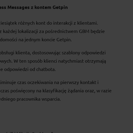
ness Messages z kontem Getpin
esiątek różnych kont do interakcji z klientami.
z każdej lokalizacji za pośrednictwem GBM będzie
adomości na jednym koncie Getpin.
bsługi klienta, dostosowując szablony odpowiedzi
owych. W ten sposób klienci natychmiast otrzymają
ne odpowiedzi od chatbota.
liminuje czas oczekiwania na pierwszy kontakt i
as poświęcony na klasyfikację żądania oraz, w razie
dniego pracownika wsparcia.