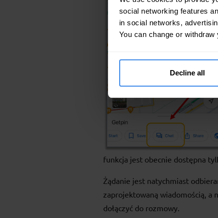
social networking features an
in social networks, advertisi
You can change or withdraw 
Decline all
funkcja jest obecnie dostępna tyl
Żądanie jest natychmiast odbier
zaprojektowaną wiadomością, a
dołączyć do rozmowy.