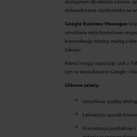
dostępnym dla klienta zawsze, g
doświadczenia użytkownika na wsz
Google Business Messages
to p
umożliwia natychmiastowe reagow
komunikację między marką a klie
zakupu.
Klienci mogą rozpocząć czat z To
tym w wyszukiwarce Google i Ma
Główne zalety:
Umożliwia szybką obsługę
Łatwiejszy sposób komun
Prezentacja produktów i 
pytania w spersonalizow