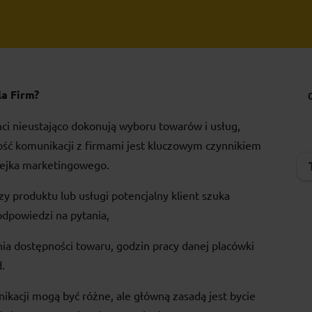
a Firm?
ci nieustająco dokonują wyboru towarów i usług,
ość komunikacji z firmami jest kluczowym czynnikiem
 lejka marketingowego.
zy produktu lub usługi potencjalny klient szuka
nia odpowiedzi na pytania,
ia dostępności towaru, godzin pracy danej placówki
.
kacji mogą być różne, ale główną zasadą jest bycie