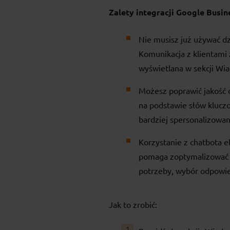
Zalety integracji Google Busi
Nie musisz już używać dzi
Komunikacja z klientami 
wyświetlana w sekcji Wi
Możesz poprawić jakość o
na podstawie słów klucz
bardziej spersonalizowa
Korzystanie z chatbota e
pomaga zoptymalizować cz
potrzeby, wybór odpowie
Jak to zrobić: