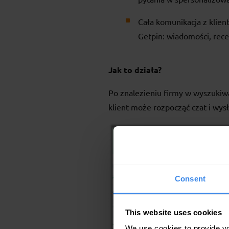
Cała komunikacja z klie
Getpin: wiadomości, rece
Jak to działa?
Po znalezieniu firmy w wyszukiw
klient może rozpocząć czat i wysł
Consent
This website uses cookies
We use cookies to provide you