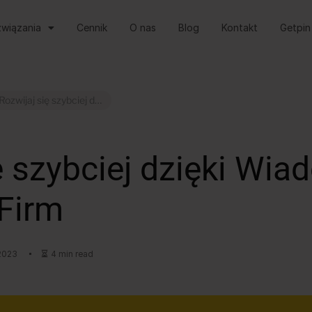
wiązania
Cennik
O nas
Blog
Kontakt
Getpin
Rozwijaj się szybciej dzięki Wiadomościom Google dla Firm
ię szybciej dzięki W
 Firm
 2023
4 min read