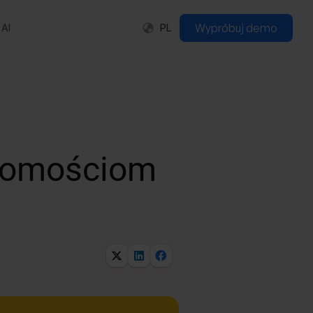
Wypróbuj demo
PL
 AI
iadomościom