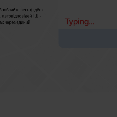
Обробляйте весь фідбек
 автовідповідей і ШІ-
мах через єдиний
.
tpin — рішення для різних вертикалей бізн