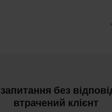
Платформі довіряють провідні компанії по всьому світу
запитання без відпові
втрачений клієнт