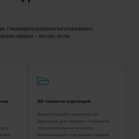
тки, створювати шаблони багаторазового
ованих правил — без чат-ботів.
онів
ШІ-чернетки відповідей
Використовуйте генератор ШІ-
відповідей для швидкого створення
шого
персоналізованих чернеток.
а всіх
Автоматизація у поєднанні з вашим