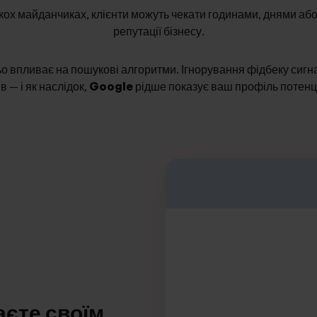
ькох майданчиках, клієнти можуть чекати годинами, днями або 
репутації бізнесу.
о впливає на пошукові алгоритми. Ігнорування фідбеку сигн
в — і як наслідок,
Google
рідше показує ваш профіль потенц
аєте своїм