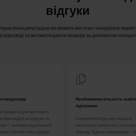
відгуки
управління репутацією ви можете миттєво генерувати черне
і відповіді та автоматизувати реакцію за допомогою налашт
втовідповіді
Необмежена кількість шабл
підтримки
е правила для миттєвого
 відповідей на відгуки та
Створюйте будь-яку кількість
ня — залежно від кількості
кастомних шаблонів у стилі ва
ових слів або типу відгуку.
бренду. Єдина комунікація — н