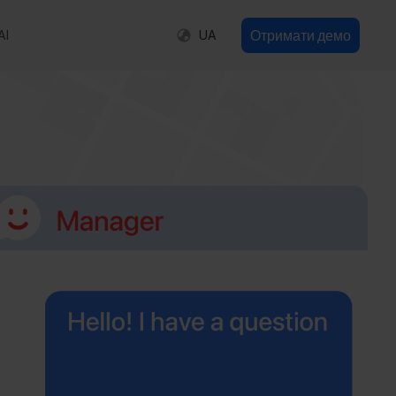
Отримати демо
AI
UA