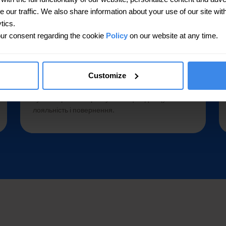
our traffic. We also share information about your use of our site with
tics.
Жодного важливого відгуку поза увагою
ur consent regarding the cookie
Policy
on our website at any time.
Платформа тримає всі відгуки в єдиній
структурованій черзі — ви швидко помічаєте
Customize
термінові коментарі та реагуєте до того, як
проблема загостриться. Клієнти бачать, що їх
чують і що на них реагують — це підвищує
лояльність і повернення.