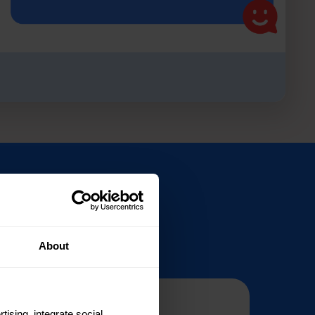
одобово
About
tising, integrate social