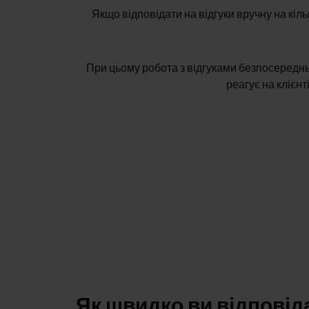
Якщо відповідати на відгуки вручну на кіл
При цьому робота з відгуками безпосереднь
реагує на клієнті
Як швидко ви відповід