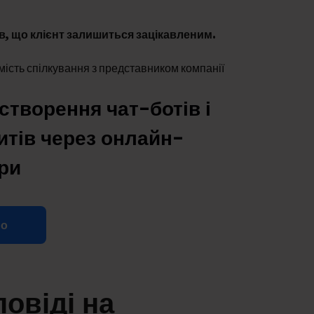
в, що клієнт залишиться зацікавленим.
сть спілкування з представником компанії​
створення чат-ботів і
итів через онлайн-
ри
мо
овіді на