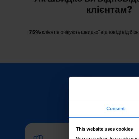
клієнтам?
75%
клієнтів очікують швидкої відповіді від бі
ШІ, що
Consent
This website uses cookies
We use cookies to provide you wi