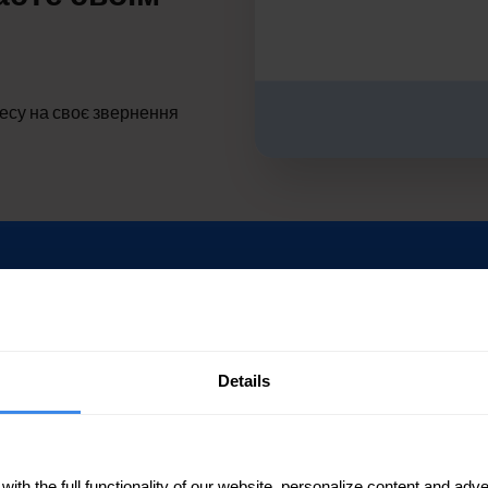
знесу на своє звернення
 обробляє відгуки ціл
Details
th the full functionality of our website, personalize content and adver