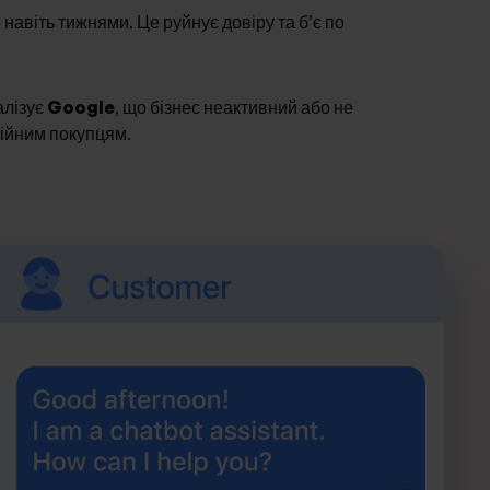
навіть тижнями. Це руйнує довіру та б’є по
алізує
Google
, що бізнес неактивний або не
ійним покупцям.