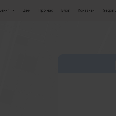
шення
Ціни
Про нас
Блог
Контакти
Getpin 