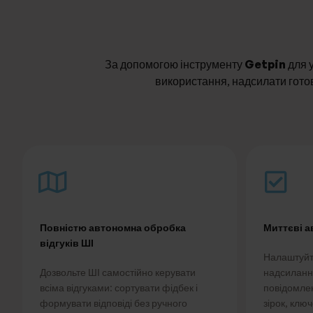
За допомогою інструменту
Getpin
для 
використання, надсилати готов
Повністю автономна обробка
Миттєві а
відгуків ШІ
Налаштуйт
Дозвольте ШІ самостійно керувати
надсилання
всіма відгуками: сортувати фідбек і
повідомлен
формувати відповіді без ручного
зірок, ключ