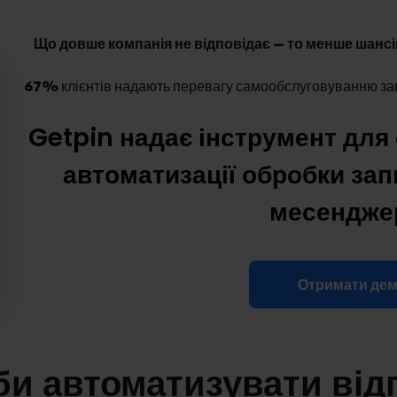
Що довше компанія не відповідає — то менше шансі
67%
клієнтів надають перевагу самообслуговуванню замі
Getpin надає інструмент для 
автоматизації обробки зап
месендже
Отримати де
би автоматизувати відп