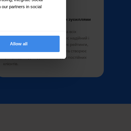
 our partners in social
Сильніша репутація з меншими зусиллями
Послідовні й своєчасні відповіді на всіх
майданчиках показують, що бізнес надійний і
Allow all
клієнтоорієнтований. Це покращує рейтинги,
зміцнює позиції бренду в пошуку та створює
кращий досвід — і для нових, і для постійних
клієнтів.