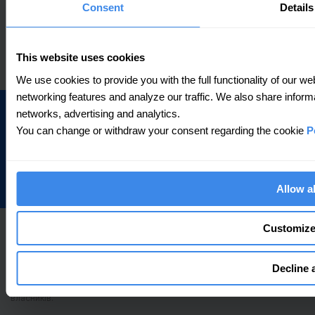
Consent
Details
ОФІЦІЙНО GETPIN СЕРТИФІКОВАНО ЗА СТАНДАРТОМ
ISO 27001.
This website uses cookies
We use cookies to provide you with the full functionality of our we
networking features and analyze our traffic. We also share informa
networks, advertising and analytics.
You can change or withdraw your consent regarding the cookie
P
Збирайте та керуйте своїми локаціями ©Getpin
Allow al
Customiz
Назви Google Maps, Bing, OpenStreetMap (OSM),
Apple Maps, Facebook, Instagram, Email та
Messenger, а також пов’язані назви, знаки, логотипи,
Decline a
емблеми й зображення є зареєстрованими
торговельними марками їхніх відповідних
власників.