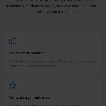
una parte. Getpin le da a tu equipo una solución para
gestionar el feedback a escala, mantener una comunicación
consistente y ahorrar tiempo.
Genera más reseñas
Solicita feedback mediante código QR, encuesta o enlace para
aumentar tus reseñas y presencia.
Centraliza y monitoriza
Ve todas tus reseñas en un solo lugar, con el panel de