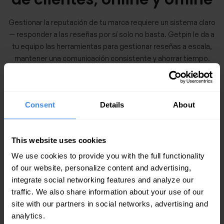
Gestionar la reputación de tu marca requiere un sistema claro
— responder a las reseñas por sí solo no basta. Getpin le da a
tu equipo las herramientas para gestionar reseñas a escala,
mantener una comunicación consistente y ahorrar tiempo.
Consent
Details
About
Reúne las reseñas de tu
negocio de todas las
This website uses cookies
plataformas en una sola
We use cookies to provide you with the full functionality
interfaz.
of our website, personalize content and advertising,
integrate social networking features and analyze our
traffic. We also share information about your use of our
Solicitar demo
site with our partners in social networks, advertising and
analytics.