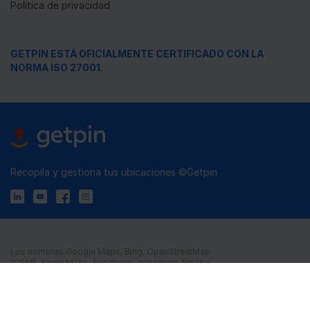
Política de privacidad
GETPIN ESTÁ OFICIALMENTE CERTIFICADO CON LA
NORMA ISO 27001.
Recopila y gestiona tus ubicaciones ©Getpin
Los nombres Google Maps, Bing, OpenStreetMap
(OSM), Apple Maps, Facebook, Instagram, Email y
Messenger, así como los nombres, marcas, logotipos,
emblemas e imágenes relacionados, son marcas
registradas de sus respectivos propietarios.