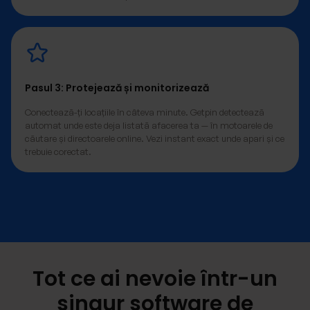
Pasul 3: Protejează și monitorizează
Conectează-ți locațiile în câteva minute. Getpin detectează
automat unde este deja listată afacerea ta — în motoarele de
căutare și directoarele online. Vezi instant exact unde apari și ce
trebuie corectat.
Tot ce ai nevoie într-un
singur software de