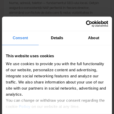
Nume, adresă, telefon — fundamentul SEO-ului local. Getpin
asigură o consistență NAP perfectă în fiecare director,
eliminând conflictele de date care îți reduc vizibilitatea în
căutările locale.
Consent
Details
About
Pagini automate pentru fiecare locație
This website uses cookies
Getpin generează pagini optimizate pentru fiecare locație, care
We use cookies to provide you with the full functionality
se sincronizează automat cu datele afacerii tale. Hosting pe
of our website, personalize content and advertising,
propriul tău domeniu sau pe cel al Getpin. Ideal pentru SEO local
și pentru ca clienții să te descopere pe Google.
integrate social networking features and analyze our
traffic. We also share information about your use of our
site with our partners in social networks, advertising and
analytics.
You can change or withdraw your consent regarding the
Getpin oferă rezultate
cookie
Policy
on our website at any time.