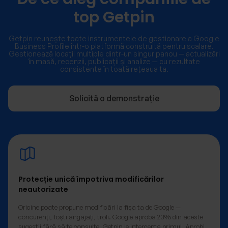
top Getpin
Getpin reunește toate instrumentele de gestionare a Google
Business Profile într-o platformă construită pentru scalare.
Gestionează locații multiple dintr-un singur panou — actualizări
în masă, recenzii, publicații și analize — cu rezultate
consistente în toată rețeaua ta.
Solicită o demonstrație
Protecție unică împotriva modificărilor
neautorizate
Oricine poate propune modificări la fișa ta de Google —
concurenți, foști angajați, troli. Google aprobă 23% din aceste
sugestii fără să te consulte. Getpin le intercepta primul. Aprobi