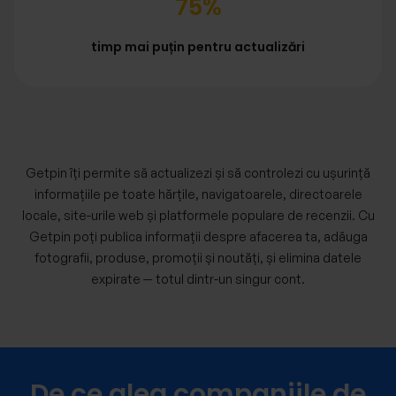
75%
timp mai puțin pentru actualizări
Getpin îți permite să actualizezi și să controlezi cu ușurință
informațiile pe toate hărțile, navigatoarele, directoarele
locale, site-urile web și platformele populare de recenzii. Cu
Getpin poți publica informații despre afacerea ta, adăuga
fotografii, produse, promoții și noutăți, și elimina datele
expirate — totul dintr-un singur cont.
De ce aleg companiile de