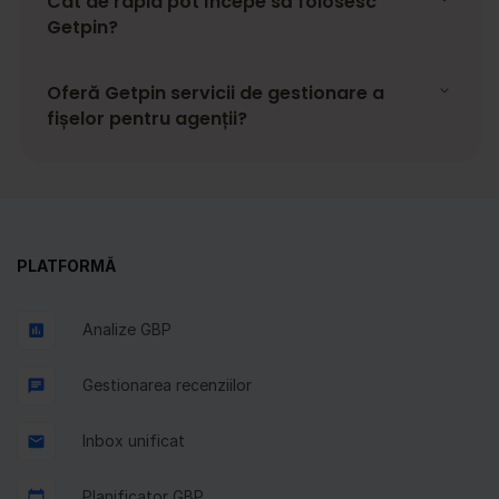
Cât de rapid pot începe să folosesc
Getpin?
Oferă Getpin servicii de gestionare a
fișelor pentru agenții?
PLATFORMĂ
Analize GBP
Gestionarea recenziilor
Inbox unificat
Planificator GBP