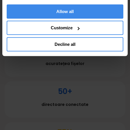
măsurabile pentru afaceri
Allow all
Customize
Decline all
99.8%
acuratețea fișelor
50+
directoare conectate