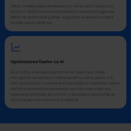
Getpin înțelege piața românească și oferă suport localizat în
limba ta. Platforma este compatibilă cu directoare regionale
alături de directoarele globale, asigurând acoperire completă
oriunde caută clienții tăi.
Optimizarea fișelor cu AI
AI-ul nostru analizează performanța fișelor tale, datele
interogărilor de căutare și interacțiunile cu clienții pentru a-ți
oferi recomandări concrete de îmbunătățire a vizibilității. Getpin
identifică ce directoare generează cea mai mare implicare,
sugerează optimizări de conținut și descoperă oportunități de
SEO local pe care concurenții le ratează.