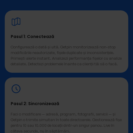
Pasul 1: Conectează
Configurează o dată și uită. Getpin monitorizează non-stop
modificările neautorizate, fișele duplicate și inconsistențele.
Primești alerte instant. Analizezi performanța fișelor cu analize
detaliate. Detectezi problemele înainte ca clienții tăi să o facă.
Pasul 2: Sincronizează
Faci o modificare — adresă, program, fotografii, servicii — și
Getpin o trimite simultan în toate directoarele. Gestionează fișe
pentru 10 sau 10.000 de locații dintr-un singur panou. Live în
câteva secunde, nu în săptămâni.