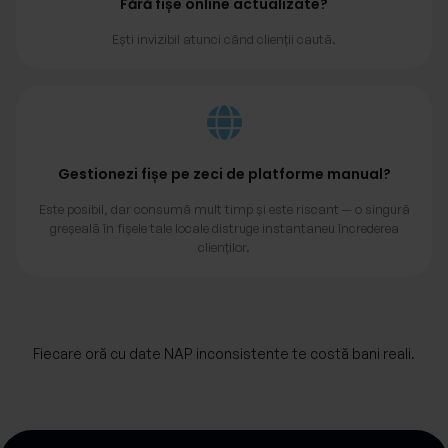
Fără fișe online actualizate?
Ești invizibil atunci când clienții caută.
Gestionezi fișe pe zeci de platforme manual?
Este posibil, dar consumă mult timp și este riscant — o singură
greșeală în fișele tale locale distruge instantaneu încrederea
clienților.
Fiecare oră cu date NAP inconsistente te costă bani reali.