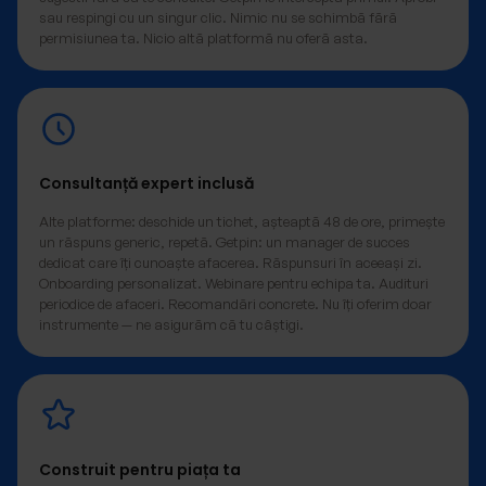
sau respingi cu un singur clic. Nimic nu se schimbă fără
permisiunea ta. Nicio altă platformă nu oferă asta.
Consultanță expert inclusă
Alte platforme: deschide un tichet, așteaptă 48 de ore, primește
un răspuns generic, repetă. Getpin: un manager de succes
dedicat care îți cunoaște afacerea. Răspunsuri în aceeași zi.
Onboarding personalizat. Webinare pentru echipa ta. Audituri
periodice de afaceri. Recomandări concrete. Nu îți oferim doar
instrumente — ne asigurăm că tu câștigi.
Construit pentru piața ta