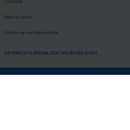
Contacte
Despre Getpin
Politica de confidențialitate
GETPIN ESTE OFICIAL CERTIFICAT ISO 27001.
Colectează și gestionează locațiile tale ©Getpin