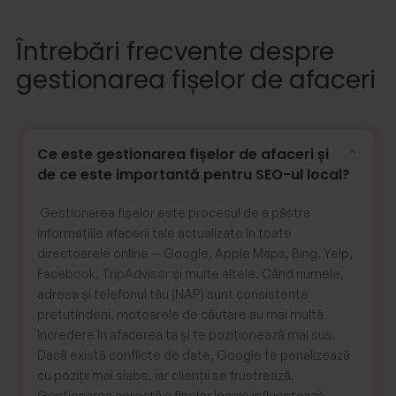
Întrebări frecvente despre
gestionarea fișelor de afaceri
Ce este gestionarea fișelor de afaceri și
de ce este importantă pentru SEO-ul local?
Gestionarea fișelor este procesul de a păstra
informațiile afacerii tale actualizate în toate
directoarele online — Google, Apple Maps, Bing, Yelp,
Facebook, TripAdvisor și multe altele. Când numele,
adresa și telefonul tău (NAP) sunt consistente
pretutindeni, motoarele de căutare au mai multă
încredere în afacerea ta și te poziționează mai sus.
Dacă există conflicte de date, Google te penalizează
cu poziții mai slabe, iar clienții se frustrează.
Gestionarea corectă a fișelor locale influențează