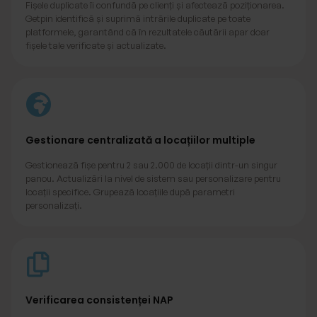
Fișele duplicate îi confundă pe clienți și afectează poziționarea.
Getpin identifică și suprimă intrările duplicate pe toate
platformele, garantând că în rezultatele căutării apar doar
fișele tale verificate și actualizate.
Gestionare centralizată a locațiilor multiple
Gestionează fișe pentru 2 sau 2.000 de locații dintr-un singur
panou. Actualizări la nivel de sistem sau personalizare pentru
locații specifice. Grupează locațiile după parametri
personalizați.
Verificarea consistenței NAP