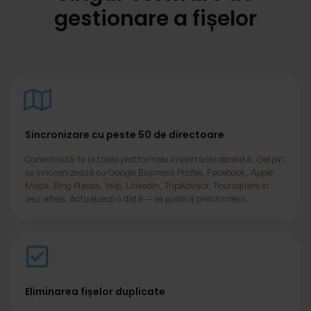
gestionare a fișelor
Sincronizare cu peste 50 de directoare
Conectează-te la toate platformele importante deodată. Getpin
se sincronizează cu Google Business Profile, Facebook, Apple
Maps, Bing Places, Yelp, LinkedIn, TripAdvisor, Foursquare și
zeci altele. Actualizezi o dată — se publică pretutindeni.
Eliminarea fișelor duplicate