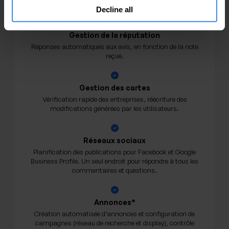
Decline all
Gestion de la réputation
Réponses automatiques aux avis, en fonction de la note
reçue.
Gestion des cartes
Vérification rapide des entreprises, réécriture des
modifications générées par les utilisateurs.
Réseaux sociaux
Planification des publications pour Facebook et Google
Business Profile. Un seul endroit pour répondre à tous les
commentaires et questions.
Annonces*
Création automatisée d’annonces et configuration de
campagnes (réseau de recherche et display), contrôle