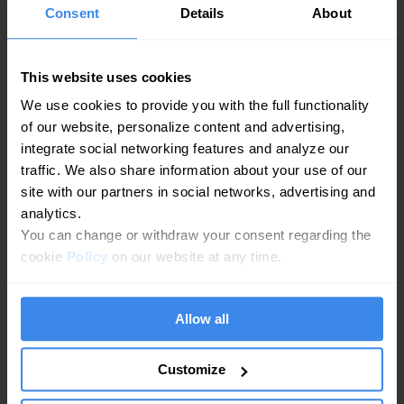
Point unique
Consent
Details
About
Création automatisée d’annonces et configuration de
campagnes (réseau de recherche et display), avec contrôle
flexible du budget.
This website uses cookies
We use cookies to provide you with the full functionality
Statistiques
of our website, personalize content and advertising,
Appels, itinéraires, visites sur site, vues du profil, etc.
integrate social networking features and analyze our
traffic. We also share information about your use of our
site with our partners in social networks, advertising and
Assistance par chat
analytics.
Posez toutes vos questions concernant le tableau de bord
You can change or withdraw your consent regarding the
cookie
Policy
on our website at any time.
Sentiments
Analyse des émotions des commentaires, avis ou questions
Allow all
Petites annonces
Publiez vos annonces depuis un seul tableau de bord vers
Customize
différentes plateformes de petites annonces. Mise à jour
mensuelle. Obtenez plus de clients.