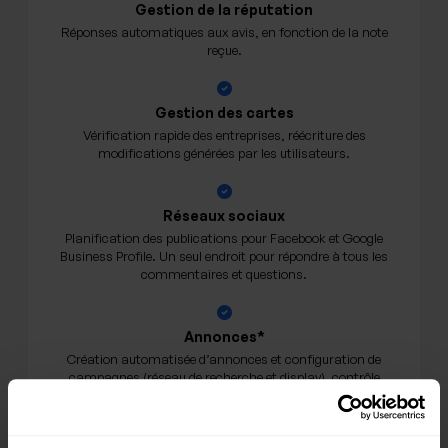
Gestion de la réputation
Réponses automatiques aux avis, en fonction de la note
reçue.
Gestion des cartes
Vérification rapide des entreprises, réécriture des
modifications générées par les utilisateurs.
Réseaux sociaux
Planification des publications pour Facebook et Google
Business Profile. Un seul endroit pour répondre à tous les
commentaires et questions.
Annonces*
Création automatisée d’annonces et configuration de
campagnes (réseau de recherche et display), contrôle
flexible du budget.