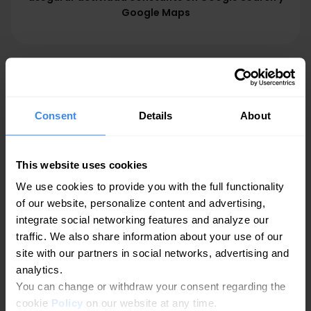
Google Maps
Consent
Details
About
Crear posts con IA —
rápido y sin esfuerzo
This website uses cookies
We use cookies to provide you with the full functionality
¿Necesitas escribir rápido? Prueba las herramientas IA de
of our website, personalize content and advertising,
Getpin diseñadas para claridad y velocidad. Introduce
integrate social networking features and analyze our
palabras clave, tono o número de palabras — el sistema
traffic. We also share information about your use of our
prepara un borrador listo para editar.
site with our partners in social networks, advertising and
analytics.
You can change or withdraw your consent regarding the
Ideal para:
cookie
Policy
on our website at any time.