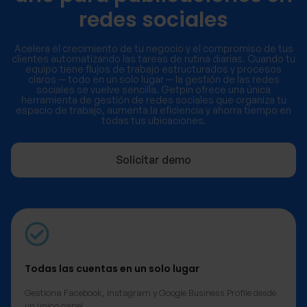
redes sociales
Acelera el crecimiento de tu negocio y el compromiso de tus
clientes automatizando las tareas de rutina diarias. Cuando tu
equipo tiene flujos de trabajo estructurados y procesos
claros — todo en un solo lugar — la gestión de las redes
sociales se vuelve sencilla. Getpin ofrece una única
herramienta de gestión de redes sociales que organiza tu
espacio de trabajo, aumenta la eficiencia y ahorra tiempo en
todas tus ubicaciones.
Solicitar demo
Todas las cuentas en un solo lugar
Gestiona Facebook, Instagram y Google Business Profile desde
un único panel.