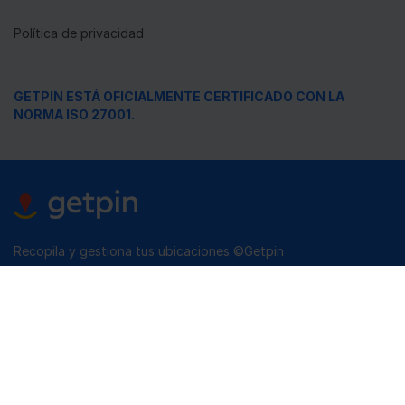
Política de privacidad
GETPIN ESTÁ OFICIALMENTE CERTIFICADO CON LA
NORMA ISO 27001.
Recopila y gestiona tus ubicaciones ©Getpin
Los nombres Google Maps, Bing, OpenStreetMap
(OSM), Apple Maps, Facebook, Instagram, Email y
Messenger, así como los nombres, marcas, logotipos,
emblemas e imágenes relacionados, son marcas